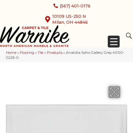
(567) 401-0176
10109 US-250 N
Milan, OH 44846
Home
»
Flooring
»
Tile
»
Products
»
Anatolia Soho Gallery Grey 4000-
0225-0